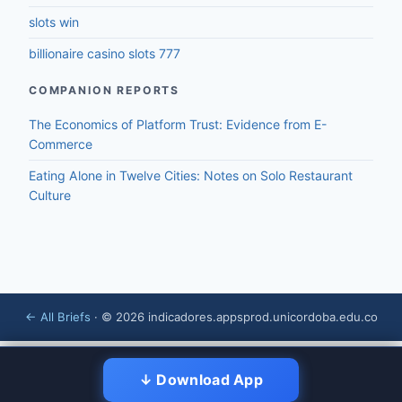
slots win
billionaire casino slots 777
COMPANION REPORTS
The Economics of Platform Trust: Evidence from E-
Commerce
Eating Alone in Twelve Cities: Notes on Solo Restaurant
Culture
← All Briefs
· © 2026 indicadores.appsprod.unicordoba.edu.co
↓ Download App